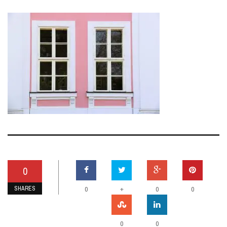
0
SHARES
+
0
0
0
0
0