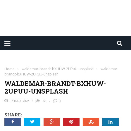
Home
›
waldemar-brandt-bXHUW-2UPuU-unsplash
›
waldemar-
brandt-bXHUW-2UPuU-unsplash
WALDEMAR-BRANDT-BXHUW-
2UPUU-UNSPLASH
17 MAJA, 2022
155
0
SHARE: