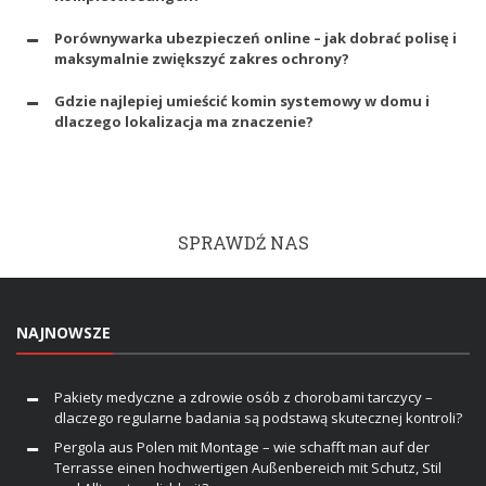
Porównywarka ubezpieczeń online – jak dobrać polisę i
maksymalnie zwiększyć zakres ochrony?
Gdzie najlepiej umieścić komin systemowy w domu i
dlaczego lokalizacja ma znaczenie?
SPRAWDŹ NAS
NAJNOWSZE
Pakiety medyczne a zdrowie osób z chorobami tarczycy –
dlaczego regularne badania są podstawą skutecznej kontroli?
Pergola aus Polen mit Montage – wie schafft man auf der
Terrasse einen hochwertigen Außenbereich mit Schutz, Stil