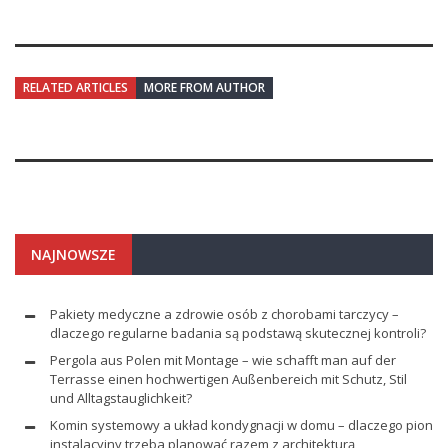
RELATED ARTICLES
MORE FROM AUTHOR
NAJNOWSZE
Pakiety medyczne a zdrowie osób z chorobami tarczycy –
dlaczego regularne badania są podstawą skutecznej kontroli?
Pergola aus Polen mit Montage – wie schafft man auf der
Terrasse einen hochwertigen Außenbereich mit Schutz, Stil
und Alltagstauglichkeit?
Komin systemowy a układ kondygnacji w domu – dlaczego pion
instalacyjny trzeba planować razem z architekturą