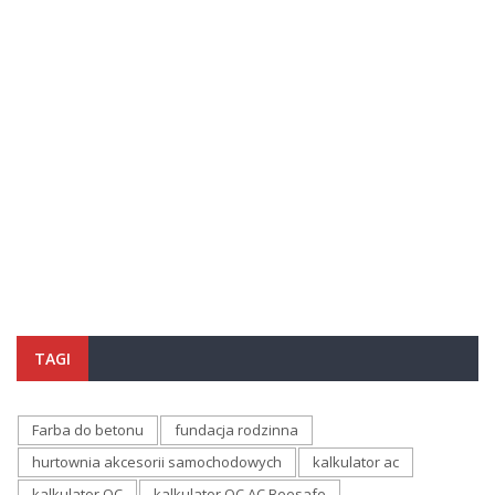
TAGI
Farba do betonu
fundacja rodzinna
hurtownia akcesorii samochodowych
kalkulator ac
kalkulator OC
kalkulator OC AC Beesafe