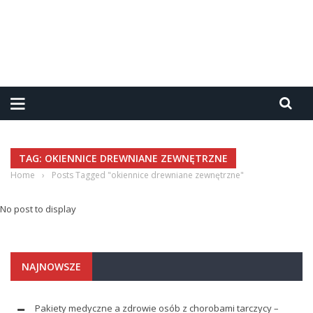
TAG: OKIENNICE DREWNIANE ZEWNĘTRZNE
Home
›
Posts Tagged "okiennice drewniane zewnętrzne"
No post to display
NAJNOWSZE
Pakiety medyczne a zdrowie osób z chorobami tarczycy –