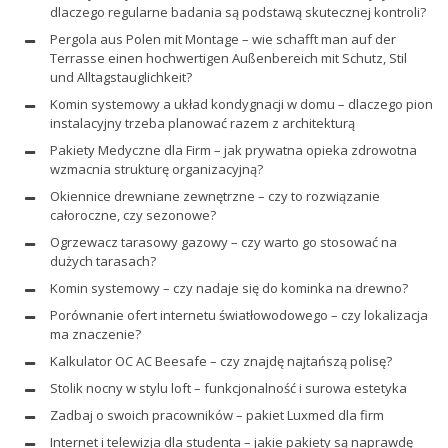
dlaczego regularne badania są podstawą skutecznej kontroli?
Pergola aus Polen mit Montage – wie schafft man auf der
Terrasse einen hochwertigen Außenbereich mit Schutz, Stil
und Alltagstauglichkeit?
Komin systemowy a układ kondygnacji w domu – dlaczego pion
instalacyjny trzeba planować razem z architekturą
Pakiety Medyczne dla Firm – jak prywatna opieka zdrowotna
wzmacnia strukturę organizacyjną?
Okiennice drewniane zewnętrzne – czy to rozwiązanie
całoroczne, czy sezonowe?
Ogrzewacz tarasowy gazowy – czy warto go stosować na
dużych tarasach?
Komin systemowy – czy nadaje się do kominka na drewno?
Porównanie ofert internetu światłowodowego – czy lokalizacja
ma znaczenie?
Kalkulator OC AC Beesafe – czy znajdę najtańszą polisę?
Stolik nocny w stylu loft – funkcjonalność i surowa estetyka
Zadbaj o swoich pracowników – pakiet Luxmed dla firm
Internet i telewizja dla studenta – jakie pakiety są naprawdę