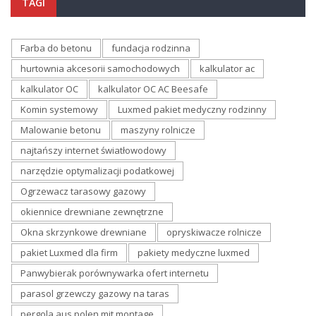
TAGI
Farba do betonu
fundacja rodzinna
hurtownia akcesorii samochodowych
kalkulator ac
kalkulator OC
kalkulator OC AC Beesafe
Komin systemowy
Luxmed pakiet medyczny rodzinny
Malowanie betonu
maszyny rolnicze
najtańszy internet światłowodowy
narzędzie optymalizacji podatkowej
Ogrzewacz tarasowy gazowy
okiennice drewniane zewnętrzne
Okna skrzynkowe drewniane
opryskiwacze rolnicze
pakiet Luxmed dla firm
pakiety medyczne luxmed
Panwybierak porównywarka ofert internetu
parasol grzewczy gazowy na taras
pergola aus polen mit montage