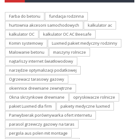
Farba do betonu
fundacja rodzinna
hurtownia akcesorii samochodowych
kalkulator ac
kalkulator OC
kalkulator OC AC Beesafe
Komin systemowy
Luxmed pakiet medyczny rodzinny
Malowanie betonu
maszyny rolnicze
najtańszy internet światłowodowy
narzędzie optymalizacji podatkowej
Ogrzewacz tarasowy gazowy
okiennice drewniane zewnętrzne
Okna skrzynkowe drewniane
opryskiwacze rolnicze
pakiet Luxmed dla firm
pakiety medyczne luxmed
Panwybierak porównywarka ofert internetu
parasol grzewczy gazowy na taras
pergola aus polen mit montage