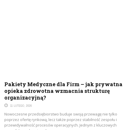
Pakiety Medyczne dla Firm – jak prywatna
opieka zdrowotna wzmacnia strukturę
organizacyjną?
11 LUTEGO, 2026
Nowoczesne przedsiębiorstwo buduje swoją przewagę nie tylko
poprzez ofertę rynkową, lecz także poprzez stabilność zespołu i
przewidywalność procesów operacyjnych. Jednym z kluczowych