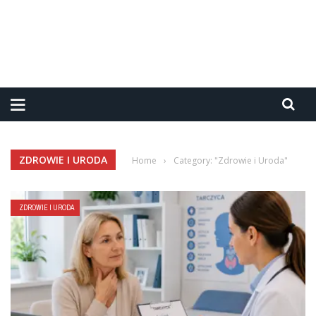
ZDROWIE I URODA
Home
›
Category: "Zdrowie i Uroda"
ZDROWIE I URODA