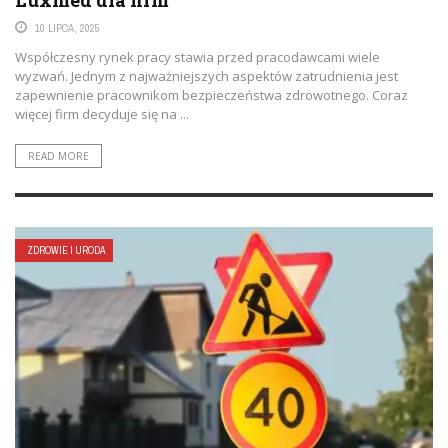
Luxmed dla firm
10 LIPCA, 2025
Współczesny rynek pracy stawia przed pracodawcami wiele
wyzwań. Jednym z najważniejszych aspektów zatrudnienia jest
zapewnienie pracownikom bezpieczeństwa zdrowotnego. Coraz
więcej firm decyduje się na ...
READ MORE
ZDROWIE I URODA