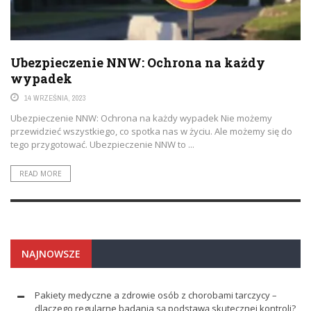
Ubezpieczenie NNW: Ochrona na każdy
wypadek
14 WRZEŚNIA, 2023
Ubezpieczenie NNW: Ochrona na każdy wypadek Nie możemy
przewidzieć wszystkiego, co spotka nas w życiu. Ale możemy się do
tego przygotować. Ubezpieczenie NNW to ...
READ MORE
NAJNOWSZE
Pakiety medyczne a zdrowie osób z chorobami tarczycy –
dlaczego regularne badania są podstawą skutecznej kontroli?