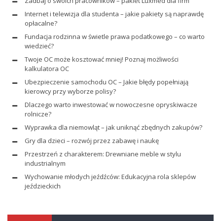
Zadbaj o swoich pracowników – pakiet Luxmed dla firm
Internet i telewizja dla studenta – jakie pakiety są naprawdę
opłacalne?
Fundacja rodzinna w świetle prawa podatkowego – co warto
wiedzieć?
Twoje OC może kosztować mniej! Poznaj możliwości
kalkulatora OC
Ubezpieczenie samochodu OC – Jakie błędy popełniają
kierowcy przy wyborze polisy?
Dlaczego warto inwestować w nowoczesne opryskiwacze
rolnicze?
Wyprawka dla niemowląt – jak uniknąć zbędnych zakupów?
Gry dla dzieci – rozwój przez zabawę i naukę
Przestrzeń z charakterem: Drewniane meble w stylu
industrialnym
Wychowanie młodych jeźdźców: Edukacyjna rola sklepów
jeździeckich