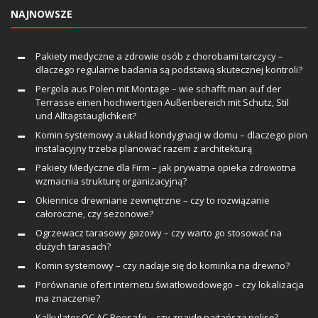
NAJNOWSZE
Pakiety medyczne a zdrowie osób z chorobami tarczycy –
dlaczego regularne badania są podstawą skutecznej kontroli?
Pergola aus Polen mit Montage – wie schafft man auf der
Terrasse einen hochwertigen Außenbereich mit Schutz, Stil
und Alltagstauglichkeit?
Komin systemowy a układ kondygnacji w domu – dlaczego pion
instalacyjny trzeba planować razem z architekturą
Pakiety Medyczne dla Firm – jak prywatna opieka zdrowotna
wzmacnia strukturę organizacyjną?
Okiennice drewniane zewnętrzne – czy to rozwiązanie
całoroczne, czy sezonowe?
Ogrzewacz tarasowy gazowy – czy warto go stosować na
dużych tarasach?
Komin systemowy – czy nadaje się do kominka na drewno?
Porównanie ofert internetu światłowodowego – czy lokalizacja
ma znaczenie?
Kalkulator OC AC Beesafe – czy znajdę najtańszą polisę?