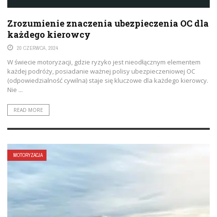
Zrozumienie znaczenia ubezpieczenia OC dla
każdego kierowcy
20 CZERWCA, 2024
W świecie motoryzacji, gdzie ryzyko jest nieodłącznym elementem
każdej podróży, posiadanie ważnej polisy ubezpieczeniowej OC
(odpowiedzialność cywilna) staje się kluczowe dla każdego kierowcy.
Nie ...
READ MORE
MOTORYZACJA