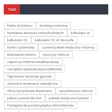
TAGI
Farba do betonu
fundacja rodzinna
hurtownia akcesorii samochodowych
kalkulator ac
kalkulator OC
kalkulator OC AC Beesafe
Komin systemowy
Luxmed pakiet medyczny rodzinny
Malowanie betonu
maszyny rolnicze
najtańszy internet światłowodowy
narzędzie optymalizacji podatkowej
Ogrzewacz tarasowy gazowy
okiennice drewniane zewnętrzne
Okna skrzynkowe drewniane
opryskiwacze rolnicze
pakiet Luxmed dla firm
pakiety medyczne luxmed
Panwybierak porównywarka ofert internetu