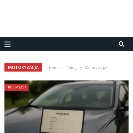
MOTORYZACJA
Home
›
Category: "Motoryzacja"
MOTORYZACJA