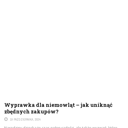
Wyprawka dla niemowląt – jak uniknąć
zbędnych zakupów?
19 PAŹDZIERNIKA, 2024
Narodziny dziecka to czas pełen radości, ale także wyzwań, które