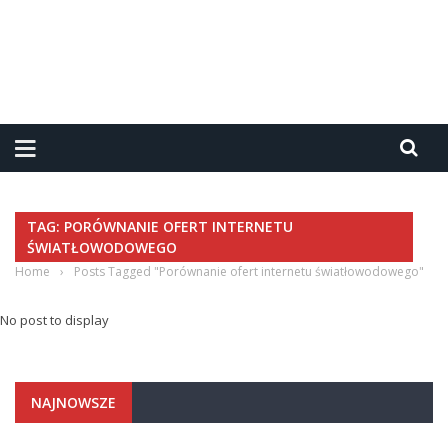
TAG: PORÓWNANIE OFERT INTERNETU
ŚWIATŁOWODOWEGO
Home
›
Posts Tagged "Porównanie ofert internetu światłowodowego"
No post to display
NAJNOWSZE