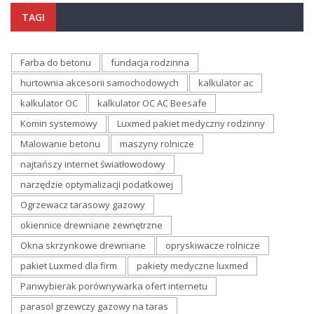
TAGI
Farba do betonu
fundacja rodzinna
hurtownia akcesorii samochodowych
kalkulator ac
kalkulator OC
kalkulator OC AC Beesafe
Komin systemowy
Luxmed pakiet medyczny rodzinny
Malowanie betonu
maszyny rolnicze
najtańszy internet światłowodowy
narzędzie optymalizacji podatkowej
Ogrzewacz tarasowy gazowy
okiennice drewniane zewnętrzne
Okna skrzynkowe drewniane
opryskiwacze rolnicze
pakiet Luxmed dla firm
pakiety medyczne luxmed
Panwybierak porównywarka ofert internetu
parasol grzewczy gazowy na taras