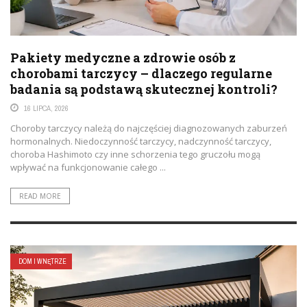
Pakiety medyczne a zdrowie osób z
chorobami tarczycy – dlaczego regularne
badania są podstawą skutecznej kontroli?
16 LIPCA, 2026
Choroby tarczycy należą do najczęściej diagnozowanych zaburzeń
hormonalnych. Niedoczynność tarczycy, nadczynność tarczycy,
choroba Hashimoto czy inne schorzenia tego gruczołu mogą
wpływać na funkcjonowanie całego ...
READ MORE
DOM I WNĘTRZE