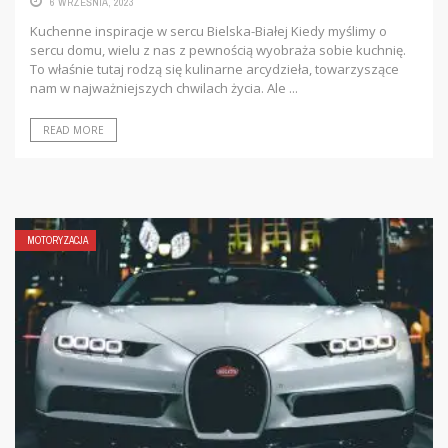
Loftowy klimat we wnętrzach Styl loftowy od lat zachwyca swoją
surowością, funkcjonalnością i nawiązaniami do
postindustrialnych przestrzeni. Dominują tu stal, drewno,
neutralne kolory i minimalistyczne formy. Jednym z elementów,
który doskonale wpisuje ...
READ MORE
MOTORYZACJA