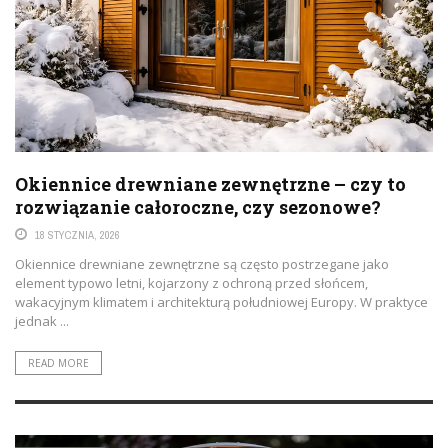
Okiennice drewniane zewnętrzne – czy to
rozwiązanie całoroczne, czy sezonowe?
18 STYCZNIA, 2026
Okiennice drewniane zewnętrzne są często postrzegane jako
element typowo letni, kojarzony z ochroną przed słońcem,
wakacyjnym klimatem i architekturą południowej Europy. W praktyce
jednak ...
READ MORE