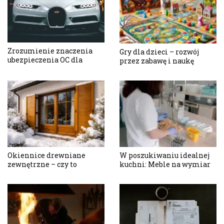
Zrozumienie znaczenia
Gry dla dzieci – rozwój
ubezpieczenia OC dla
przez zabawę i naukę
każdego kierowcy
Okiennice drewniane
W poszukiwaniu idealnej
zewnętrzne – czy to
kuchni: Meble na wymiar
rozwiązanie całoroczne,
czy sezonowe?