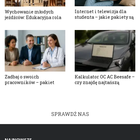
Internet i telewizja dla
Wychowanie młodych
studenta – jakie pakiety są
jeźdźców: Edukacyjna rola
naprawdę opłacalne?
sklepów jeździeckich
Zadbaj o swoich
Kalkulator OC AC Beesafe –
pracowników – pakiet
czy znajdę najtańszą
Luxmed dla firm
polisę?
SPRAWDŹ NAS