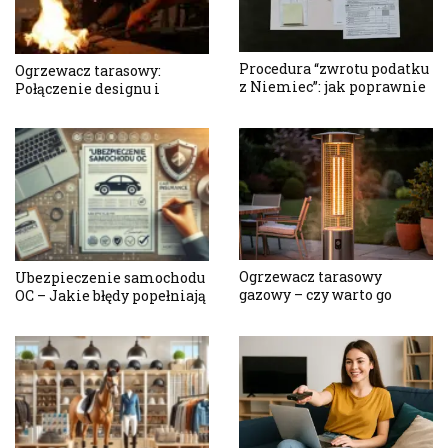
Procedura “zwrotu podatku
Ogrzewacz tarasowy:
z Niemiec”: jak poprawnie
Połączenie designu i
odzyskać swoje pieniądze
wydajności
Ogrzewacz tarasowy
Ubezpieczenie samochodu
gazowy – czy warto go
OC – Jakie błędy popełniają
stosować na dużych
kierowcy przy wyborze
tarasach?
polisy?