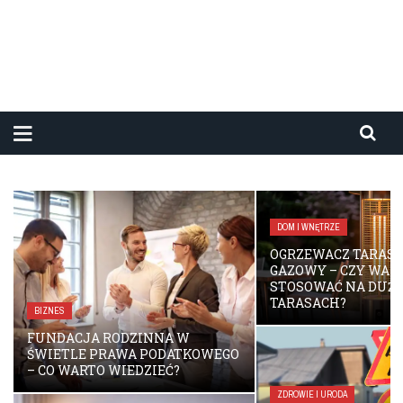
DOM I WNĘTRZE
OGRZEWACZ TARASOWY
GAZOWY – CZY WARTO GO
STOSOWAĆ NA DUŻYCH
TARASACH?
DOM I WNĘTRZE
PERGOLA AUS POLE
MONTAGE – WIE SC
AUF DER TERRASSE
HOCHWERTIGEN
ZDROWIE I URODA