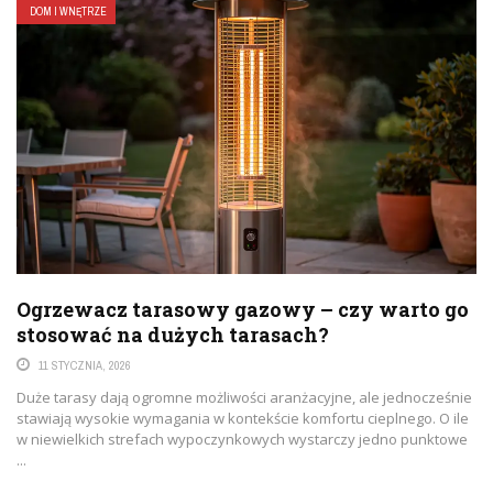
DOM I WNĘTRZE
Ogrzewacz tarasowy gazowy – czy warto go
stosować na dużych tarasach?
11 STYCZNIA, 2026
Duże tarasy dają ogromne możliwości aranżacyjne, ale jednocześnie
stawiają wysokie wymagania w kontekście komfortu cieplnego. O ile
w niewielkich strefach wypoczynkowych wystarczy jedno punktowe
...