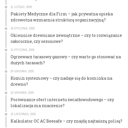
11 LUTEGO, 2026
Pakiety Medyczne dla Firm – jak prywatna opieka
zdrowotna wzmacnia strukturę organizacyjną?
18 STYCZNIA, 2026
Okiennice drewniane zewnętrzne – czy to rozwiązanie
całoroczne, czy sezonowe?
11 STYCZNIA, 2026
Ogrzewacz tarasowy gazowy – czy warto go stosować na
dużych tarasach?
20 GRUDNIA, 2025
Komin systemowy – czy nadaje się do kominka na
drewno?
10 GRUDNIA, 2025
Porównanie ofert internetu światłowodowego – czy
lokalizacja ma znaczenie?
15 LISTOPADA, 2025
Kalkulator OC AC Beesafe – czy znajdę najtańszą polisę?