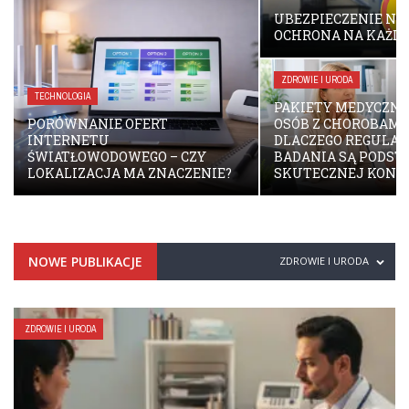
AUSSENBEREICH MIT
UBEZPIECZENIE NNW:
TIL UND A
OCHRONA NA KAŻDY WYPADEK
LLTAGSTAUGLICHKE
ZDROWIE I URODA
PAKIETY MEDYCZNE A ZDROWIE
BIZNES
OSÓB Z CHOROBAMI TARCZYCY –
DLACZEGO REGULARNE
PROCEDURA “ZWRO
BADANIA SĄ PODSTAWĄ
Z NIEMIEC”: JAK P
SKUTECZNEJ KONTROLI?
ODZYSKAĆ SWOJE P
NOWE PUBLIKACJE
ZDROWIE I URODA
ZDROWIE I URODA