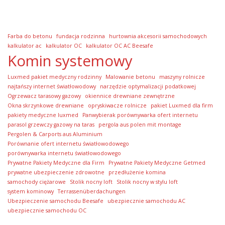
Farba do betonu
fundacja rodzinna
hurtownia akcesorii samochodowych
kalkulator ac
kalkulator OC
kalkulator OC AC Beesafe
Komin systemowy
Luxmed pakiet medyczny rodzinny
Malowanie betonu
maszyny rolnicze
najtańszy internet światłowodowy
narzędzie optymalizacji podatkowej
Ogrzewacz tarasowy gazowy
okiennice drewniane zewnętrzne
Okna skrzynkowe drewniane
opryskiwacze rolnicze
pakiet Luxmed dla firm
pakiety medyczne luxmed
Panwybierak porównywarka ofert internetu
parasol grzewczy gazowy na taras
pergola aus polen mit montage
Pergolen & Carports aus Aluminium
Porównanie ofert internetu światłowodowego
porównywarka internetu światłowodowego
Prywatne Pakiety Medyczne dla Firm
Prywatne Pakiety Medyczne Getmed
prywatne ubezpieczenie zdrowotne
przedłużenie komina
samochody ciężarowe
Stolik nocny loft
Stolik nocny w stylu loft
system kominowy
Terrassenüberdachungen
Ubezpieczenie samochodu Beesafe
ubezpiecznie samochodu AC
ubezpiecznie samochodu OC