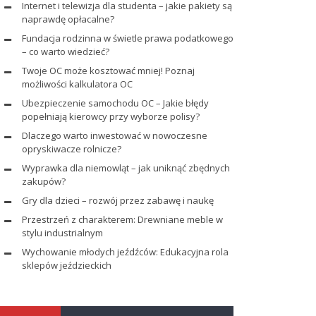
Internet i telewizja dla studenta – jakie pakiety są
naprawdę opłacalne?
Fundacja rodzinna w świetle prawa podatkowego
– co warto wiedzieć?
Twoje OC może kosztować mniej! Poznaj
możliwości kalkulatora OC
Ubezpieczenie samochodu OC – Jakie błędy
popełniają kierowcy przy wyborze polisy?
Dlaczego warto inwestować w nowoczesne
opryskiwacze rolnicze?
Wyprawka dla niemowląt – jak uniknąć zbędnych
zakupów?
Gry dla dzieci – rozwój przez zabawę i naukę
Przestrzeń z charakterem: Drewniane meble w
stylu industrialnym
Wychowanie młodych jeźdźców: Edukacyjna rola
sklepów jeździeckich