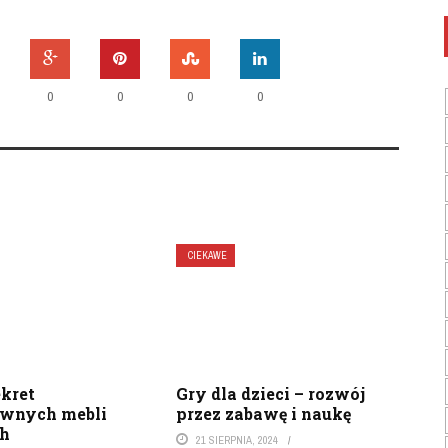
0
0
0
0
CIEKAWE
ekret
Gry dla dzieci – rozwój
ywnych mebli
przez zabawę i naukę
ch
21 SIERPNIA, 2024