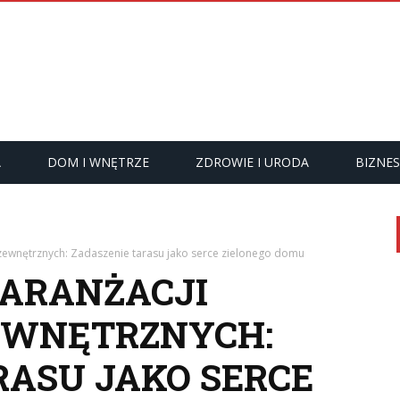
A
DOM I WNĘTRZE
ZDROWIE I URODA
BIZNES
 zewnętrznych: Zadaszenie tarasu jako serce zielonego domu
 ARANŻACJI
ZEWNĘTRZNYCH:
RASU JAKO SERCE