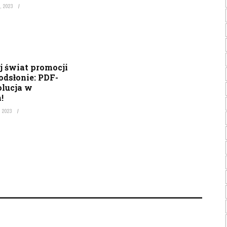
, 2023
 świat promocji
odsłonie: PDF-
lucja w
!
, 2023