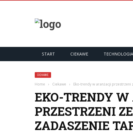
START
CIEKAWE
TECHNOLOGI
CIEKAWE
Home
›
Ciekawe
›
Eko-trendy w aranżacji przestrzeni
EKO-TRENDY W
PRZESTRZENI 
ZADASZENIE TA