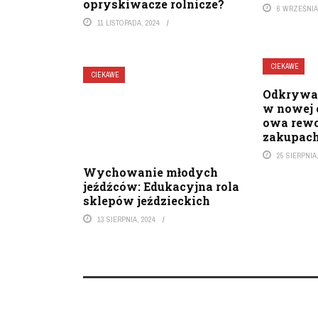
opryskiwacze rolnicze?
6 WRZEŚNIA
11 LISTOPADA, 2024
CIEKAWE
CIEKAWE
Odkrywaj
w nowej 
owa rewo
zakupach
25 SIERPNIA
Wychowanie młodych
jeźdźców: Edukacyjna rola
sklepów jeździeckich
13 SIERPNIA, 2024