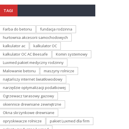
TAGI
Farba do betonu
fundacja rodzinna
hurtownia akcesorii samochodowych
kalkulator ac
kalkulator OC
kalkulator OC AC Beesafe
Komin systemowy
Luxmed pakiet medyczny rodzinny
Malowanie betonu
maszyny rolnicze
najtańszy internet światłowodowy
narzędzie optymalizacji podatkowej
Ogrzewacz tarasowy gazowy
okiennice drewniane zewnętrzne
Okna skrzynkowe drewniane
opryskiwacze rolnicze
pakiet Luxmed dla firm