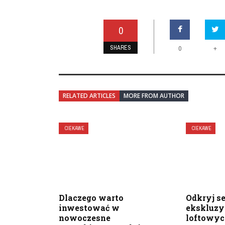
0
SHARES
+
0
RELATED ARTICLES
MORE FROM AUTHOR
CIEKAWE
CIEKAWE
Dlaczego warto
Odkryj s
inwestować w
ekskluz
nowoczesne
loftowy