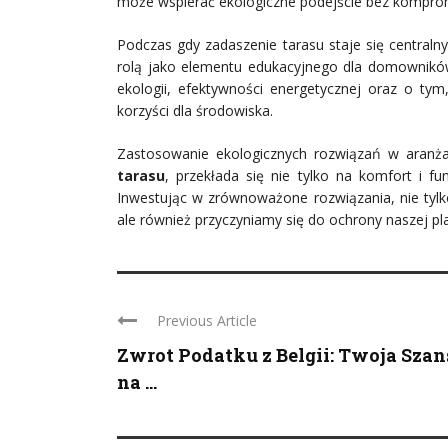
może wspierać ekologiczne podejście bez kompromi
Podczas gdy zadaszenie tarasu staje się central
rolą jako elementu edukacyjnego dla domowników 
ekologii, efektywności energetycznej oraz o t
korzyści dla środowiska.
Zastosowanie ekologicznych rozwiązań w aranża
tarasu
, przekłada się nie tylko na komfort i f
Inwestując w zrównoważone rozwiązania, nie tyl
ale również przyczyniamy się do ochrony naszej pla
Previous Article
Zwrot Podatku z Belgii: Twoja Szan
na ...