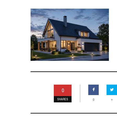
0
SHARES
+
0