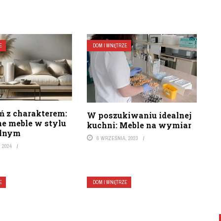
E
DOM I WNĘTRZE
ń z charakterem:
W poszukiwaniu idealnej
e meble w stylu
kuchni: Meble na wymiar
alnym
6 WRZEŚNIA, 2023
, 2024
E
DOM I WNĘTRZE