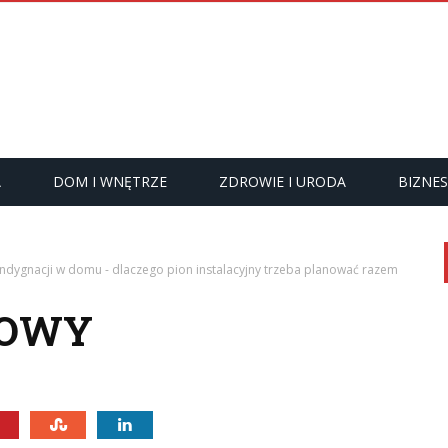
A
DOM I WNĘTRZE
ZDROWIE I URODA
BIZNES
dygnacji w domu - dlaczego pion instalacyjny trzeba planować razem
MOWY