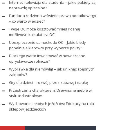
Internet i telewizja dla studenta – jakie pakiety są
naprawdę opłacalne?
Fundacja rodzinna w świetle prawa podatkowego
– co warto wiedzieć?
Twoje OC może kosztować mniej! Poznaj
możliwości kalkulatora OC
Ubezpieczenie samochodu OC – Jakie błędy
popełniają kierowcy przy wyborze polisy?
Dlaczego warto inwestować w nowoczesne
opryskiwacze rolnicze?
Wyprawka dla niemowląt – jak uniknąć zbędnych
zakupów?
Gry dla dzieci – rozwój przez zabawę i naukę
Przestrzeń z charakterem: Drewniane meble w
stylu industrialnym
Wychowanie młodych jeźdźców: Edukacyjna rola
sklepów jeździeckich