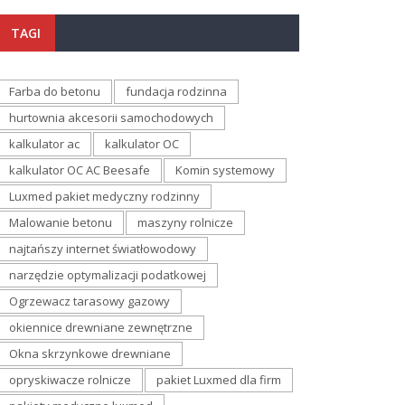
TAGI
Farba do betonu
fundacja rodzinna
hurtownia akcesorii samochodowych
kalkulator ac
kalkulator OC
kalkulator OC AC Beesafe
Komin systemowy
Luxmed pakiet medyczny rodzinny
Malowanie betonu
maszyny rolnicze
najtańszy internet światłowodowy
narzędzie optymalizacji podatkowej
Ogrzewacz tarasowy gazowy
okiennice drewniane zewnętrzne
Okna skrzynkowe drewniane
opryskiwacze rolnicze
pakiet Luxmed dla firm