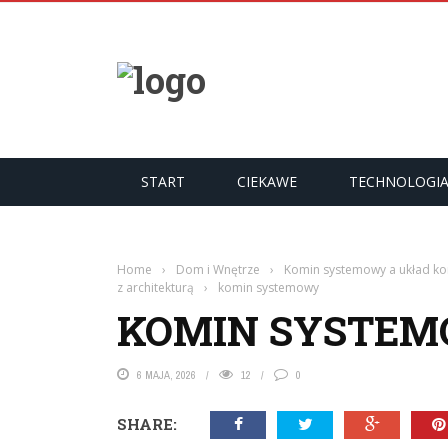
START
CIEKAWE
TECHNOLOGI
Home
›
Dom i Wnętrze
›
Komin systemowy a układ kon
z architekturą
›
komin systemowy
KOMIN SYSTE
6 MAJA, 2026
12
0
SHARE: