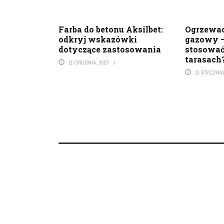
Farba do betonu Aksilbet:
Ogrzewa
odkryj wskazówki
gazowy –
dotyczące zastosowania
stosować
tarasach
11 GRUDNIA, 2023
11 STYCZNIA