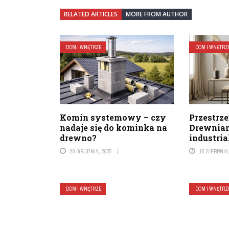
RELATED ARTICLES
MORE FROM AUTHOR
DOM I WNĘTRZE
DOM I WNĘTRZ
Komin systemowy – czy
Przestrze
nadaje się do kominka na
Drewnian
drewno?
industri
20 GRUDNIA, 2025
18 SIERPNIA
DOM I WNĘTRZE
DOM I WNĘTRZ