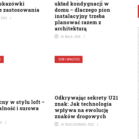
wskazówki
układ kondygnacji w
e zastosowania
domu – dlaczego pion
instalacyjny trzeba
 2023
planować razem z
architekturą
26 MAJA, 2026
E
DOM I WNĘTRZE
Odkrywając sekrety U21
cny w stylu loft –
znak: Jak technologia
alność i surowa
wpływa na ewolucję
znaków drogowych
25
16 PAŹDZIERNIKA, 2023