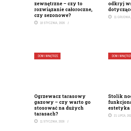
zewnętrzne – czy to
odkryj 
rozwiązanie całoroczne,
dotycząc
czy sezonowe?
11 GRUDNIA,
18 STYCZNIA, 2026
DOM I WNĘTRZE
DOM I WNĘTRZ
Ogrzewacz tarasowy
Stolik no
gazowy – czy warto go
funkcjon
stosować na dużych
estetyka
tarasach?
21 LIPCA, 20
11 STYCZNIA, 2026