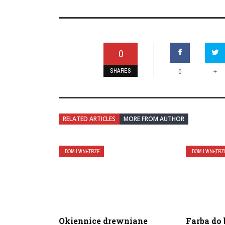
0
SHARES
+
0
RELATED ARTICLES
MORE FROM AUTHOR
DOM I WNĘTRZE
DOM I WNĘTRZ
Okiennice drewniane
Farba do 