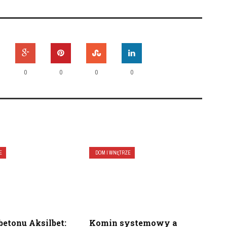
0
0
0
0
E
DOM I WNĘTRZE
betonu Aksilbet:
Komin systemowy a