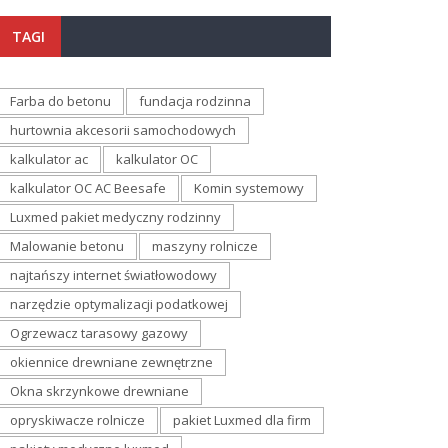
TAGI
Farba do betonu
fundacja rodzinna
hurtownia akcesorii samochodowych
kalkulator ac
kalkulator OC
kalkulator OC AC Beesafe
Komin systemowy
Luxmed pakiet medyczny rodzinny
Malowanie betonu
maszyny rolnicze
najtańszy internet światłowodowy
narzędzie optymalizacji podatkowej
Ogrzewacz tarasowy gazowy
okiennice drewniane zewnętrzne
Okna skrzynkowe drewniane
opryskiwacze rolnicze
pakiet Luxmed dla firm