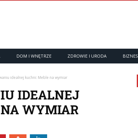
A
DOM I WNĘTRZE
ZDROWIE I URODA
BIZNES
aniu idealnej kuchni: Meble na wymiar
IU IDEALNEJ
E NA WYMIAR