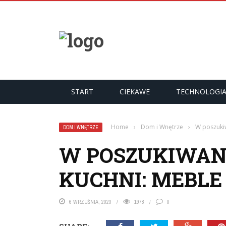
START
CIEKAWE
TECHNOLOGI
Home
›
Dom i Wnętrze
›
W poszukiw
DOM I WNĘTRZE
W POSZUKIWAN
KUCHNI: MEBL
6 WRZEŚNIA, 2023
1978
0