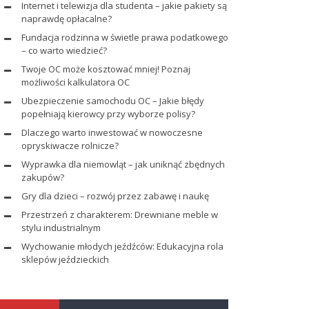
Internet i telewizja dla studenta – jakie pakiety są
naprawdę opłacalne?
Fundacja rodzinna w świetle prawa podatkowego
– co warto wiedzieć?
Twoje OC może kosztować mniej! Poznaj
możliwości kalkulatora OC
Ubezpieczenie samochodu OC – Jakie błędy
popełniają kierowcy przy wyborze polisy?
Dlaczego warto inwestować w nowoczesne
opryskiwacze rolnicze?
Wyprawka dla niemowląt – jak uniknąć zbędnych
zakupów?
Gry dla dzieci – rozwój przez zabawę i naukę
Przestrzeń z charakterem: Drewniane meble w
stylu industrialnym
Wychowanie młodych jeźdźców: Edukacyjna rola
sklepów jeździeckich