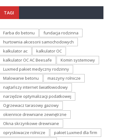
TAGI
Farba do betonu
fundacja rodzinna
hurtownia akcesorii samochodowych
kalkulator ac
kalkulator OC
kalkulator OC AC Beesafe
Komin systemowy
Luxmed pakiet medyczny rodzinny
Malowanie betonu
maszyny rolnicze
najtańszy internet światłowodowy
narzędzie optymalizacji podatkowej
Ogrzewacz tarasowy gazowy
okiennice drewniane zewnętrzne
Okna skrzynkowe drewniane
opryskiwacze rolnicze
pakiet Luxmed dla firm