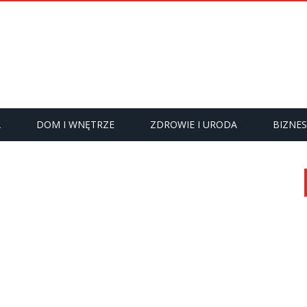
A
DOM I WNĘTRZE
ZDROWIE I URODA
BIZNES