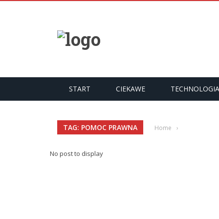
START
CIEKAWE
TECHNOLOGI
TAG: POMOC PRAWNA
Home
›
No post to display