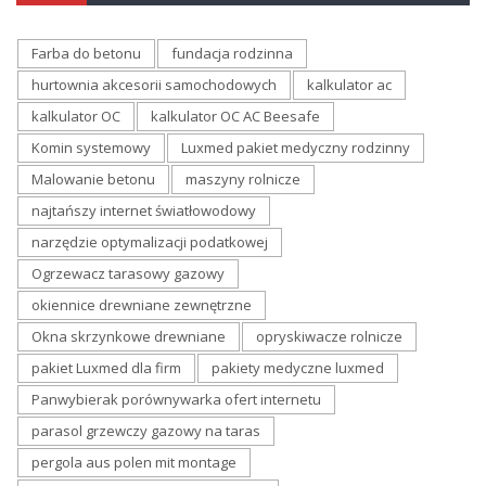
Farba do betonu
fundacja rodzinna
hurtownia akcesorii samochodowych
kalkulator ac
kalkulator OC
kalkulator OC AC Beesafe
Komin systemowy
Luxmed pakiet medyczny rodzinny
Malowanie betonu
maszyny rolnicze
najtańszy internet światłowodowy
narzędzie optymalizacji podatkowej
Ogrzewacz tarasowy gazowy
okiennice drewniane zewnętrzne
Okna skrzynkowe drewniane
opryskiwacze rolnicze
pakiet Luxmed dla firm
pakiety medyczne luxmed
Panwybierak porównywarka ofert internetu
parasol grzewczy gazowy na taras
pergola aus polen mit montage