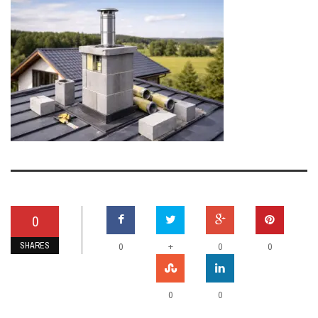
0
SHARES
+
0
0
0
0
0