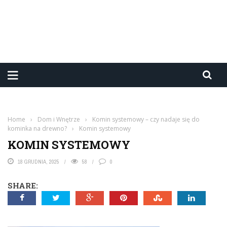
Home
›
Dom i Wnętrze
›
Komin systemowy – czy nadaje się do
kominka na drewno?
›
Komin systemowy
KOMIN SYSTEMOWY
18 GRUDNIA, 2025
58
0
SHARE: