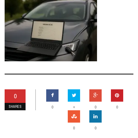
0
SHARES
+
0
0
0
0
0