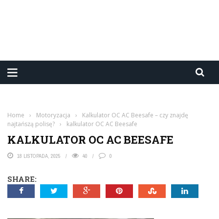
Home
›
Motoryzacja
›
Kalkulator OC AC Beesafe – czy znajdę
najtańszą polisę?
›
kalkulator OC AC Beesafe
KALKULATOR OC AC BEESAFE
18 LISTOPADA, 2025
40
0
SHARE: