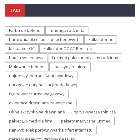
TAGI
Farba do betonu
fundacja rodzinna
hurtownia akcesorii samochodowych
kalkulator ac
kalkulator OC
kalkulator OC AC Beesafe
Komin systemowy
Luxmed pakiet medyczny rodzinny
Malowanie betonu
maszyny rolnicze
najtańszy internet światłowodowy
narzędzie optymalizacji podatkowej
Ogrzewacz tarasowy gazowy
okiennice drewniane zewnętrzne
Okna skrzynkowe drewniane
opryskiwacze rolnicze
pakiet Luxmed dla firm
pakiety medyczne luxmed
Panwybierak porównywarka ofert internetu
parasol grzewczy gazowy na taras