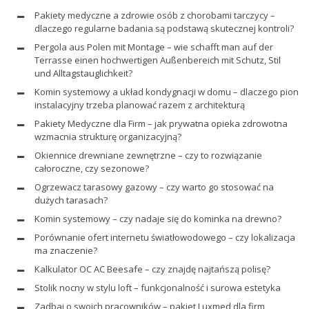
Pakiety medyczne a zdrowie osób z chorobami tarczycy –
dlaczego regularne badania są podstawą skutecznej kontroli?
Pergola aus Polen mit Montage – wie schafft man auf der
Terrasse einen hochwertigen Außenbereich mit Schutz, Stil
und Alltagstauglichkeit?
Komin systemowy a układ kondygnacji w domu – dlaczego pion
instalacyjny trzeba planować razem z architekturą
Pakiety Medyczne dla Firm – jak prywatna opieka zdrowotna
wzmacnia strukturę organizacyjną?
Okiennice drewniane zewnętrzne – czy to rozwiązanie
całoroczne, czy sezonowe?
Ogrzewacz tarasowy gazowy – czy warto go stosować na
dużych tarasach?
Komin systemowy – czy nadaje się do kominka na drewno?
Porównanie ofert internetu światłowodowego – czy lokalizacja
ma znaczenie?
Kalkulator OC AC Beesafe – czy znajdę najtańszą polisę?
Stolik nocny w stylu loft – funkcjonalność i surowa estetyka
Zadbaj o swoich pracowników – pakiet Luxmed dla firm